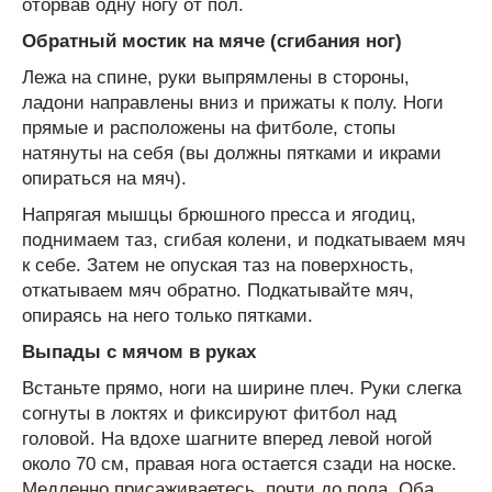
оторвав одну ногу от пол.
Обратный мостик на мяче (сгибания ног)
Лежа на спине, руки выпрямлены в стороны,
ладони направлены вниз и прижаты к полу. Ноги
прямые и расположены на фитболе, стопы
натянуты на себя (вы должны пятками и икрами
опираться на мяч).
Напрягая мышцы брюшного пресса и ягодиц,
поднимаем таз, сгибая колени, и подкатываем мяч
к себе. Затем не опуская таз на поверхность,
откатываем мяч обратно. Подкатывайте мяч,
опираясь на него только пятками.
Выпады с мячом в руках
Встаньте прямо, ноги на ширине плеч. Руки слегка
согнуты в локтях и фиксируют фитбол над
головой. На вдохе шагните вперед левой ногой
около 70 см, правая нога остается сзади на носке.
Медленно присаживаетесь, почти до пола. Оба