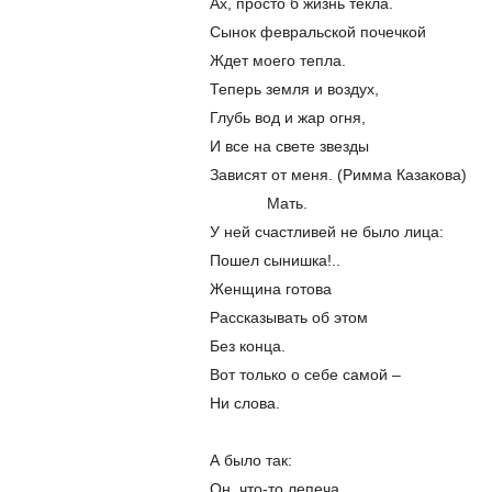
Ах, просто б жизнь текла.
Сынок февральской почечкой
Ждет моего тепла.
Теперь земля и воздух,
Глубь вод и жар огня,
И все на свете звезды
Зависят от меня. (Римма Казакова)
Мать.
У ней счастливей не было лица:
Пошел сынишка!..
Женщина готова
Рассказывать об этом
Без конца.
Вот только о себе самой –
Ни слова.
А было так:
Он, что-то лепеча,