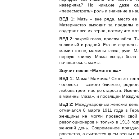
наверняка? Но никакие даже са
«пересмотреть» роль и значение в на
ВЕД 1:
Мать – вне ряда, место ее 
Материнство выходит за пределы о
содержит все их зерна, потому что мат
ВЕД 2:
закрой глаза, прислушайся. Т
знакомый и родной. Его не спутаешь.
мамин голос, мамины глаза, руки. Ма
первую книжку. Мама всегда была 
начиналось с мамы.
Звучит песня «Мамонтенка»
ВЕД 1:
Мама! Мамочка! Сколько тепла
человека – самого близкого, родног
любовь греет нас до старости. Именн
в мамины глаза», и посвящен Междун
ВЕД 2:
Международный женский день 
отмечался 8 марта 1911 года в Герм
женщины не могли провести свой
революционеров и только в 1913 го
женский день. Современное праздн
равенства, а считается днем весны и