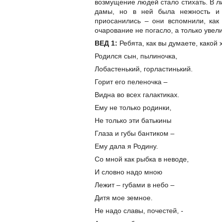
возмущение людей стало стихать. В л
дамы, но в ней была нежность и 
приосанились – они вспомнили, как
очарование не погасло, а только увели
ВЕД 1:
Ребята, как вы думаете, како
Родился сын, пылиночка,
Лобастенький, горластинький.
Горит его пеленочка –
Видна во всех галактиках.
Ему не только родинки,
Не только эти батькины
Глаза и губы бантиком –
Ему дала я Родину.
Со мной как рыбка в неводе,
И словно надо мною
Лежит – губами в небо –
Дитя мое земное.
Не надо славы, почестей, -