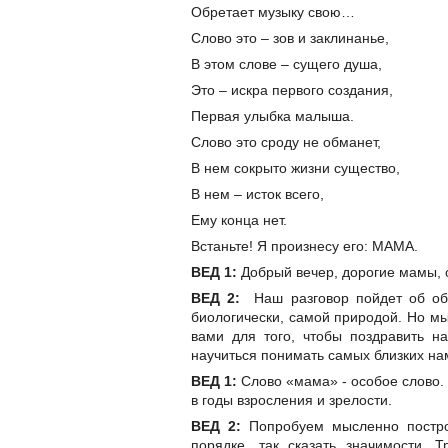
Обретает музыку свою…
Слово это – зов и заклинанье,
В этом слове – сущего душа,
Это – искра первого создания,
Первая улыбка малыша.
Слово это сроду не обманет,
В нем сокрыто жизни существо,
В нем – исток всего,
Ему конца нет.
Встаньте! Я произнесу его: МАМА.
ВЕД 1:
Добрый вечер, дорогие мамы, о
ВЕД 2:
Наш разговор пойдет об обы
биологически, самой природой. Но мы
вами для того, чтобы поздравить н
научиться понимать самых близких на
ВЕД 1:
Слово «мама» - особое слово. 
в годы взросления и зрелости.
ВЕД 2:
Попробуем мысленно построи
порядке, так сказать значимости. 