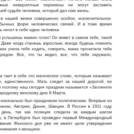
мые невероятные перемены не могут заставить
шей судьбе человека, который дал нам жизнь.
в нашей жизни совершенно особое, исключительное.
бычных форм человеческих связей. И в тоже время
ь несет в себе идею человека.
ы услышишь мамин голос! Он живет в самом тебе, такой
 Даже когда станешь взрослым, всегда будешь помнить
ма учила тебя ходить, говорить, мама прочитала тебе
рядом. Все, что ты видел, все, что тебя окружало,
 таит в себе это магическое слово, которым называют
о, единственного. Мать следит за нашей дорогой, ее
о поэтому наш сегодня праздник называется «Загляните
ародному женскому дню 8 Марта.
изначально был праздником политическим. Впервые он
ании, Австрии, Дании, Швеции. В России в 1911 году
 день, так как полиция следила за каждым шагом
ду, в Петербурге был проведен первый Международный
ование Женского дня уже не имеет цели утверждения
 внимания к женщине.