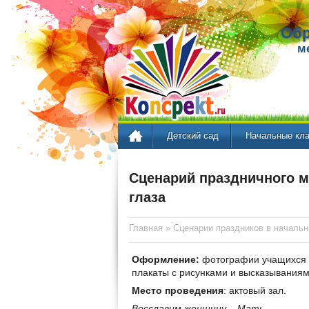
Обр
м
Детский сад
Начальные кл
Сценарий праздничного м
глаза
Главная
»
Сценарии праздников в началь
Оформление:
фотографии учащихся 
плакаты с рисунками и высказываниям
Место проведения
: актовый зал.
Восславим женщину – Мать,