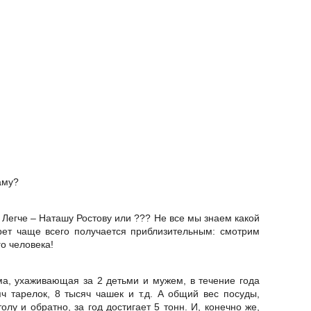
аму?
 Легче – Наташу Ростову или ??? Не все мы знаем какой
трет чаще всего получается приблизительным: смотрим
го человека!
ма, ухаживающая за 2 детьми и мужем, в течение года
ч тарелок, 8 тысяч чашек и т.д. А общий вес посуды,
лу и обратно, за год достигает 5 тонн. И, конечно же,