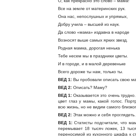
О, как прекрасно это слово – мама!
Все на земле от материнских рук.
Она нас, непослушных и упрямых,
Добру учила – высшей из наук.
Да слово «мама» издавна в народе
Возносят выше самых ярких звезд.
Родная мамка, дорогая ненька
Тебе несем мы в праздники цветы.
И в городе, и в малой деревеньке
Всего дороже ты нам, только ты.
ВЕД 1:
Вы пробовали описать свою м
ВЕД 2:
Описать? Маму?
ВЕД 1:
Оказывается это очень трудно.
цвет глаз у мамы, какой голос. Пор
всю жизнь, но не видим самого близко
ВЕД 2:
Этак можно и себя проглядеть.
ВЕД 1:
Статисты подсчитали, что ма
перемывает 18 тысяч ложек, 13 тыся
переносимой из кухонного шкафа к сто