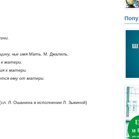
Попу
зни.
щину, чье имя Мать.
М. Джалиль.
 к матери.
ия к матери.
ается
ему от матери.
(сл. Л. Ошанина в исполнении Л. Зыкиной)