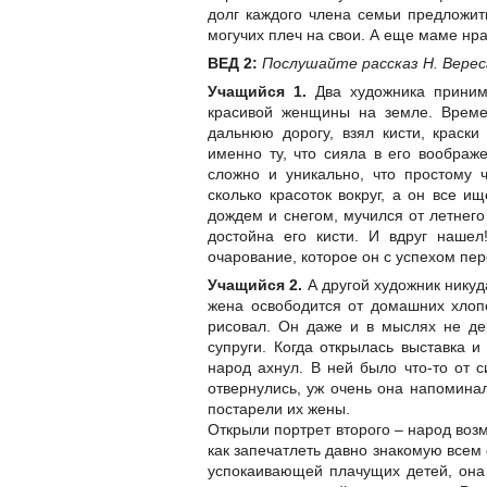
долг каждого члена семьи предложит
могучих плеч на свои. А еще маме нра
ВЕД 2:
Послушайте рассказ Н. Вереса
Учащийся 1.
Два художника принима
красивой женщины на земле. Време
дальнюю дорогу, взял кисти, краски
именно ту, что сияла в его воображ
сложно и уникально, что простому 
сколько красоток вокруг, а он все и
дождем и снегом, мучился от летнего
достойна его кисти. И вдруг наше
очарование, которое он с успехом пер
Учащийся 2.
А другой художник никуд
жена освободится от домашних хлопо
рисовал. Он даже и в мыслях не де
супруги. Когда открылась выставка и
народ ахнул. В ней было что-то от с
отвернулись, уж очень она напоминал
постарели их жены.
Открыли портрет второго – народ возм
как запечатлеть давно знакомую всем
успокаивающей плачущих детей, она 