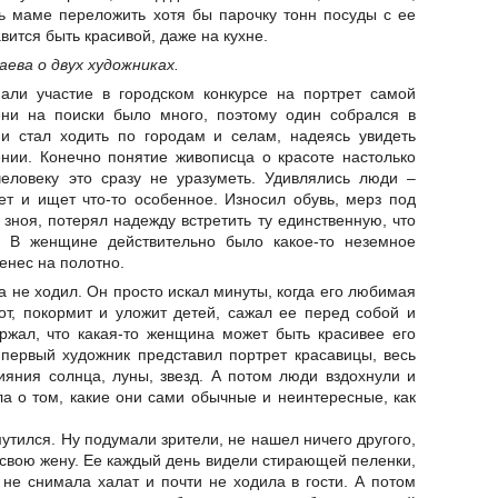
ь маме переложить хотя бы парочку тонн посуды с ее
вится быть красивой, даже на кухне.
ева о двух художниках.
ли участие в городском конкурсе на портрет самой
ни на поиски было много, поэтому один собрался в
 и стал ходить по городам и селам, надеясь увидеть
ении. Конечно понятие живописца о красоте настолько
человеку это сразу не уразуметь. Удивлялись люди –
щет и ищет что-то особенное. Износил обувь, мерз под
 зноя, потерял надежду встретить ту единственную, что
л! В женщине действительно было какое-то неземное
енес на полотно.
а не ходил. Он просто искал минуты, когда его любимая
т, покормит и уложит детей, сажал ее перед собой и
ржал, что какая-то женщина может быть красивее его
 первый художник представил портрет красавицы, весь
ияния солнца, луны, звезд. А потом люди вздохнули и
а о том, какие они сами обычные и неинтересные, как
утился. Ну подумали зрители, не нашел ничего другого,
 свою жену. Ее каждый день видели стирающей пеленки,
не снимала халат и почти не ходила в гости. А потом