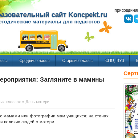
азовательный сайт Koncpekt.ru
етодические материалы для педагогов
ассы
Средние классы
Старшие классы
СПО, ВУЗ
Серт
ероприятия: Загляните в мамины
ных классах
»
День матери
с мамами или фотографии мам учащихся; на стенах
и великих людей о матери.