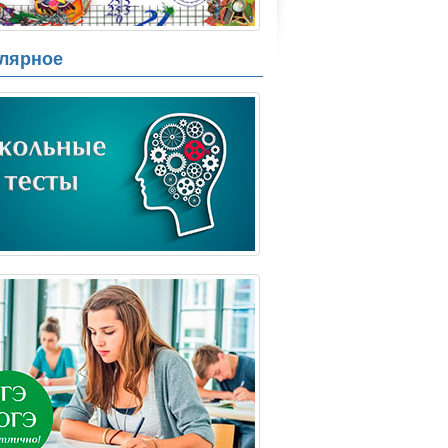
лярное