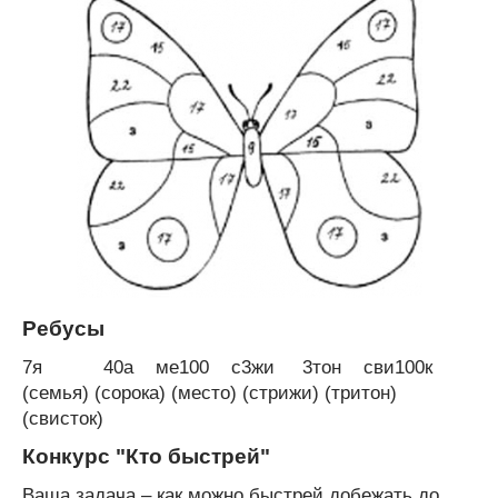
Ребусы
7я 40а ме100 с3жи 3тон сви100к
(семья) (сорока) (место) (стрижи) (тритон)
(свисток)
Конкурс "Кто быстрей"
Ваша задача – как можно быстрей добежать до