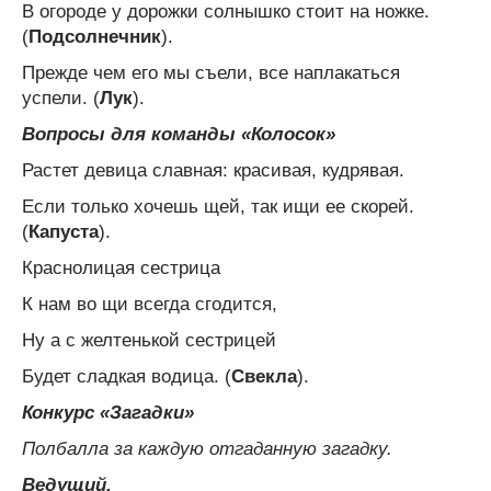
В огороде у дорожки солнышко стоит на ножке.
(
Подсолнечник
).
Прежде чем его мы съели, все наплакаться
успели. (
Лук
).
Вопросы для команды «Колосок»
Растет девица славная: красивая, кудрявая.
Если только хочешь щей, так ищи ее скорей.
(
Капуста
).
Краснолицая сестрица
К нам во щи всегда сгодится,
Ну а с желтенькой сестрицей
Будет сладкая водица. (
Свекла
).
Конкурс «Загадки»
Полбалла за каждую отгаданную загадку.
Ведущий.