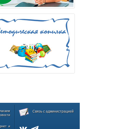
лагаем
Связь с администрацией
овости
рнет и