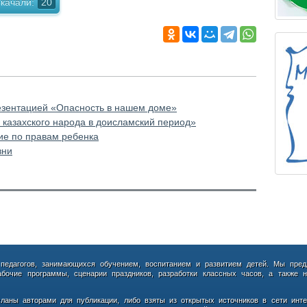
качали:
20
резентацией «Опасность в нашем доме»
казахского народа в доисламский период»
ие по правам ребенка
зни
 педагогов, занимающихся обучением, воспитанием и развитием детей. Мы пред
абочие программы, сценарии праздников, разработки классных часов, а также н
сланы авторами для публикации, либо взяты из открытых источников в сети инте