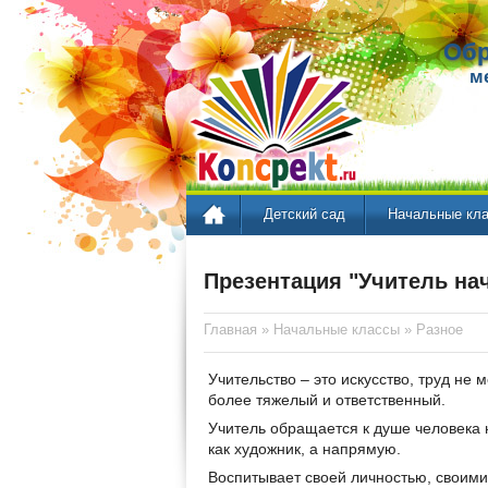
Обр
м
Детский сад
Начальные кл
Презентация "Учитель на
Главная
»
Начальные классы
»
Разное
Учительство – это искусство, труд не 
более тяжелый и ответственный.
Учитель обращается к душе человека н
как художник, а напрямую.
Воспитывает своей личностью, своими