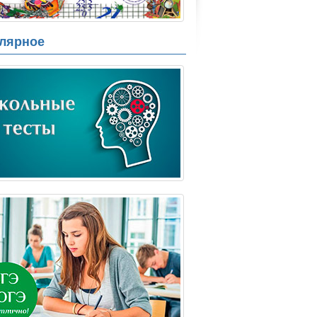
лярное