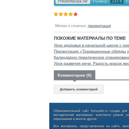
Prezentaciya.rar
Размер:
233 b
С
Метки к статье:
презентация
ПОХОЖИЕ МАТЕРИАЛЫ ПО ТЕМЕ
Урок здоровья в начальной школе с п
Презентация «Традиционные обряды у 
Календарно-тематическое планирован
Урок развития речи: Радость красок жи
Комментарии (0)
Добавить комментарий
Образовательный сайт Koncpekt.ru создан для
методические материалы: конспекты уроков, р
образования и многое другое.
Все материалы, представленные на сайте, при