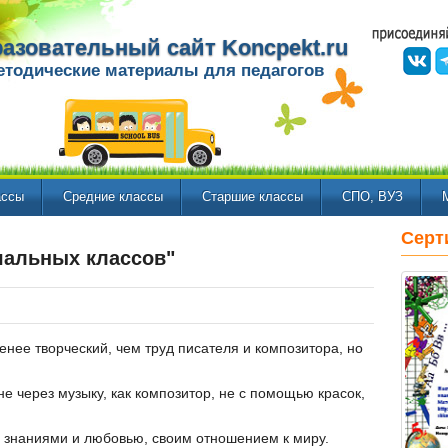
азовательный сайт Koncpekt.ru
етодические материалы для педагогов
ассы
Средние классы
Старшие классы
СПО, ВУЗ
Серт
чальных классов"
менее творческий, чем труд писателя и композитора, но
е через музыку, как композитор, не с помощью красок,
 знаниями и любовью, своим отношением к миру.