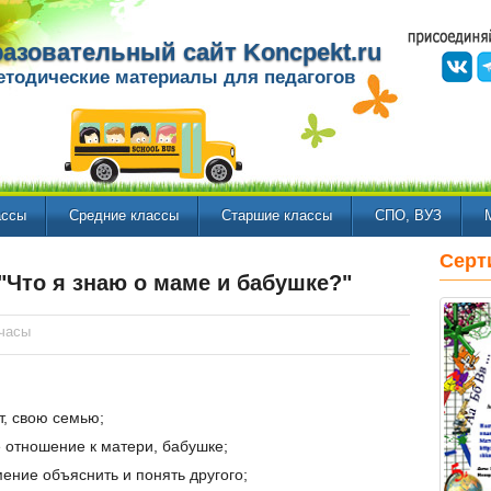
азовательный сайт Koncpekt.ru
етодические материалы для педагогов
ассы
Средние классы
Старшие классы
СПО, ВУЗ
Серт
 "Что я знаю о маме и бабушке?"
часы
т, свою семью;
 отношение к матери, бабушке;
мение объяснить и понять другого;