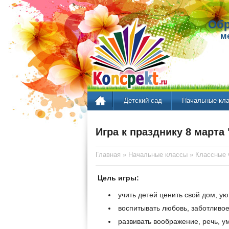
Обр
м
Детский сад
Начальные кл
Игра к празднику 8 марта
Главная
»
Начальные классы
»
Классные 
Цель игры:
учить детей ценить свой дом, ую
воспитывать любовь, заботливое
развивать воображение, речь, у