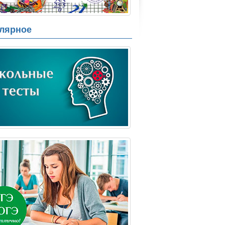
лярное