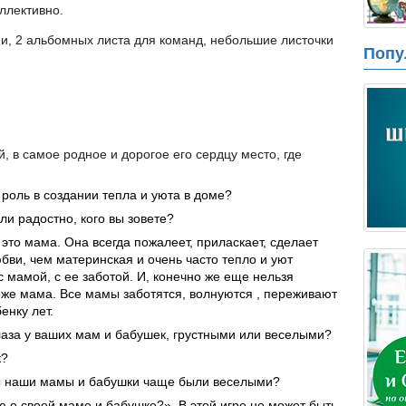
ллективно.
ми, 2 альбомных листа для команд, небольшие листочки
Попу
, в самое родное и дорогое его сердцу место, где
 роль в создании тепла и уюта в доме?
ли радостно, кого вы зовете?
это мама. Она всегда пожалеет, приласкает, сделает
юбви, чем материнская и очень часто тепло и уют
 мамой, с ее заботой. И, конечно же еще нельзя
тоже мама. Все мамы заботятся, волнуются , переживают
енку лет.
лаза у ваших мам и бабушек, грустными или веселыми?
к?
бы наши мамы и бабушки чаще были веселыми?
ю о своей маме и бабушке?». В этой игре не может быть