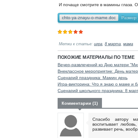
И почаще смотрите в мамины глаза. О
chto-ya-znayu-o-mame.doc
Размер:
Метки к статье:
игра
,
8 марта
,
мама
ПОХОЖИЕ МАТЕРИАЛЫ ПО ТЕМЕ
Вечер-развлечений ко Дню матери "Ми
Внеклассное мероприятие: День мате
Сценарий праздника: Мамин день
Игра-викторина: Что я знаю о маме и 
Сценарий школьного праздника: 8 мар
Комментарии (1)
Спасибо автору ма
воспитывает любовь
<
развивает речь, вооб