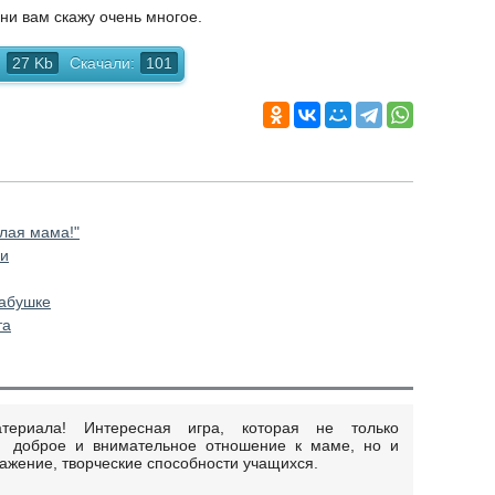
ни вам скажу очень многое.
27 Kb
Скачали:
101
лая мама!"
ри
бабушке
та
териала! Интересная игра, которая не только
, доброе и внимательное отношение к маме, но и
ражение, творческие способности учащихся.