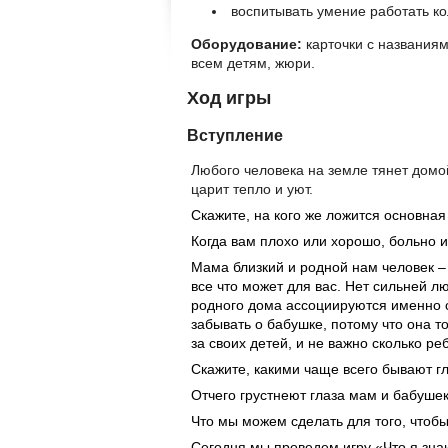
воспитывать умение работать ко
Оборудование:
карточки с названия
всем детям, жюри.
Ход игры
Вступление
Любого человека на земле тянет домой
царит тепло и уют.
Скажите, на кого же ложится основная
Когда вам плохо или хорошо, больно и
Мама близкий и родной нам человек – 
все что может для вас. Нет сильней л
родного дома ассоциируются именно с
забывать о бабушке, потому что она 
за своих детей, и не важно сколько реб
Скажите, какими чаще всего бывают г
Отчего грустнеют глаза мам и бабуше
Что мы можем сделать для того, что
Сегодня мы проведем игру «Что я зна