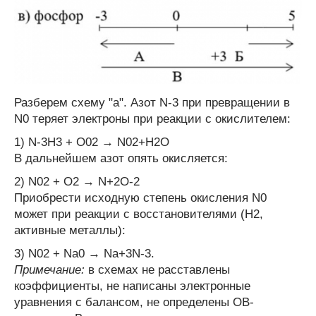
Разберем схему "а". Азот N
-3
при превращении в
N
0
теряет электроны при реакции с окислителем:
1) N
-3
H
3
+ O
0
2
→ N
0
2
+H
2
O
В дальнейшем азот опять окисляется:
2) N
0
2
+ O
2
→ N
+2
O
-2
Приобрести исходную степень окисления N
0
может при реакции с восстановителями (H
2
,
активные металлы):
3) N
0
2
+ Na
0
→ Na
+
3
N
-3
.
Примечание:
в схемах не расставлены
коэффициенты, не написаны электронные
уравнения с балансом, не определены ОВ-