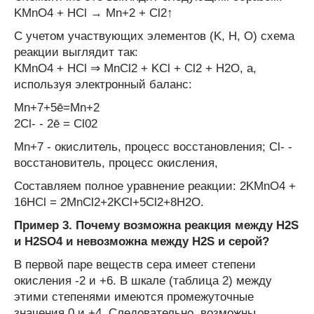
KMnO
4
+ HCl → Mn
+2
+ Cl
2
↑
С учетом участвующих элементов (K, H, O) схема
реакции выглядит так:
KMnO
4
+ HCl ⇒ MnCl
2
+ KCl + Cl
2
+ H
2
O, а,
используя электронный баланс:
Mn
+7
+5ē=Mn
+2
2Cl
-
- 2ē = Cl
0
2
Mn
+7
- окислитель, процесс восстановления; Cl
-
-
восстановитель, процесс окисления,
Cоставляем полное уравнение реакции: 2KMnO
4
+
16HCl = 2MnCl
2
+2KCl+5Cl
2
+8H
2
O.
Пример 3. Почему возможна реакция между H
2
S
и H
2
SO
4
и невозможна между H
2
S и серой?
В первой паре веществ сера имеет степени
окисления -2 и +6. В шкале (таблица 2) между
этими степенями имеются промежуточные
значения 0 и +4. Следовательно, возможны