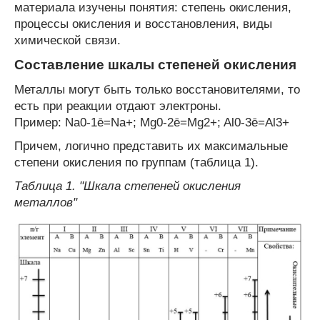
материала изучены понятия: степень окисления,
процессы окисления и восстановления, виды
химической связи.
Составление шкалы степеней окисления
Металлы могут быть только восстановителями, то
есть при реакции отдают электроны.
Пример: Na
0
-1ē=Na
+
; Mg
0
-2ē=Mg
2+
; Al
0
-3ē=Al
3+
Причем, логично представить их максимальные
степени окисления по группам (таблица 1).
Таблица 1. "Шкала степеней окисления
металлов"