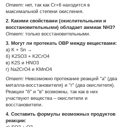
Ответ:
нет, так как Cr
+6
находится в
максимальной степени окисления.
2. Какими свойствами (окислительными и
восстановительными) обладает аммиак NH
3
?
Ответ:
только восстановительными.
3. Могут ли протекать ОВР между веществами:
а) K + Sn →
б) K
2
SO
3
+ K
2
CrO
4
в) K
2
S и HNO
3
г) Na
2
CrO
4
и KMnO
4
Ответ:
Невозможно протекание реакций "а" (два
металла-восстановителя) и "г" (два окислителя).
Реакции "б" и "в" возможны, так как в них
участвуют вещества – окислители и
восстановители.
4. Составить формулы возможных продуктов
реакции: