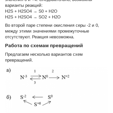
варианты реакций:
H
2
S + H
2
SO
4
→ S
0
+ H
2
O
H
2
S + H
2
SO
4
→ SO
2
+ H
2
O
Во второй паре степени окисления серы -2 и 0,
между этими значениями промежуточные
отсутствуют. Реакция невозможна.
Работа по схемам превращений
Предлагаем несколько вариантов схем
превращений.