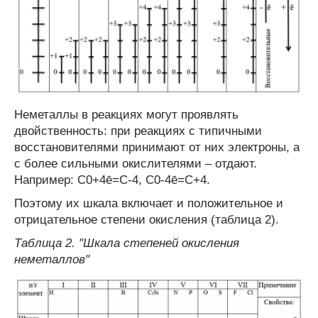
Неметаллы в реакциях могут проявлять
двойственность: при реакциях с типичными
восстановителями принимают от них электроны, а
с более сильными окислителями – отдают.
Например: С
0
+4ē=С
-4
, С
0
-4ē=С
+4
.
Поэтому их шкала включает и положительное и
отрицательное степени окисления (таблица 2).
Таблица 2. "Шкала степеней окисления
неметаллов"