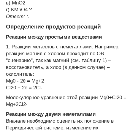
в) MnO
2
г) KMnO
4
?
Ответ:
г.
Определение продуктов реакций
Реакции между простыми веществами
1. Реакции металлов с неметаллами. Например,
реакция магния с хлором проходит по ОВ-
"сценарию", так как магний (см. таблицу 1) –
восстановитель, а хлор (в данном случае) –
окислитель:
Mg
0
- 2ē = Mg
+2
Cl
2
0
+ 2ē = 2Cl
-
Молекулярное уравнение этой реакции Mg
0
+Cl
2
0
=
Mg
+2
Cl
2
-
Реакции между двумя неметаллами
Вначале необходимо оценить их положение в
Периодической системе, изменение их