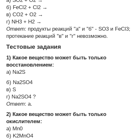
а) SO
2
+ O
2
→
б) FeCl
2
+ Cl
2
→
в) CO
2
+ O
2
→
г) NH
3
+ H
2
→
Ответ:
продукты реакций "а" и "б" - SO3 и FeCl
3
;
протекание реакций "в" и "г" невозможно.
Тестовые задания
1) Какое вещество может быть только
восстановлением:
а) Na
2
S
б) Na
2
SO
4
в) S
г) Na
2
SO
4
?
Ответ
: а.
2) Какое вещество может быть только
окислителем:
а) Mn
0
б) K
2
MnO
4