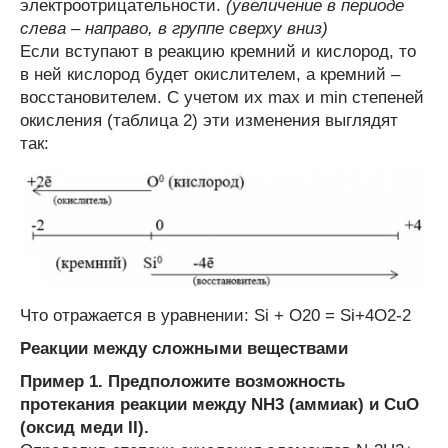
электроотрицательности.
(увеличение в периоде
слева – направо, в группе сверху вниз)
Если вступают в реакцию кремний и кислород, то
в ней кислород будет окислителем, а кремний –
восстановителем. С учетом их max и min степеней
окисления (таблица 2) эти изменения выглядят
так:
Что отражается в уравнении: Si + O
2
0
= Si
+4
O
2
-2
Реакции между сложными веществами
Пример 1. Предположите возможность
протекания реакции между NH
3
(аммиак) и CuO
(оксид меди II).