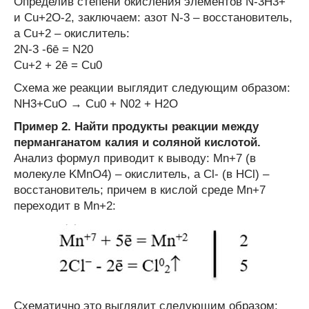
Определив степени окисления элементов N
-3
H
3
+
и Cu
+2
O
-2
, заключаем: азот N
-3
– восстановитель,
а Cu
+2
– окислитель:
2N
-3
-6ē = N
2
0
Cu
+2
+ 2ē = Cu
0
Схема же реакции выглядит следующим образом:
NH
3
+CuO → Cu
0
+ N
0
2
+ H
2
O
Пример 2. Найти продукты реакции между
перманганатом калия и соляной кислотой.
Анализ формул приводит к выводу: Mn
+7
(в
молекуле KMnO
4
) – окислитель, а Cl
-
(в HCl) –
восстановитель; причем в кислой среде Mn
+7
переходит в Mn
+2
:
Схематично это выглядит следующим образом: