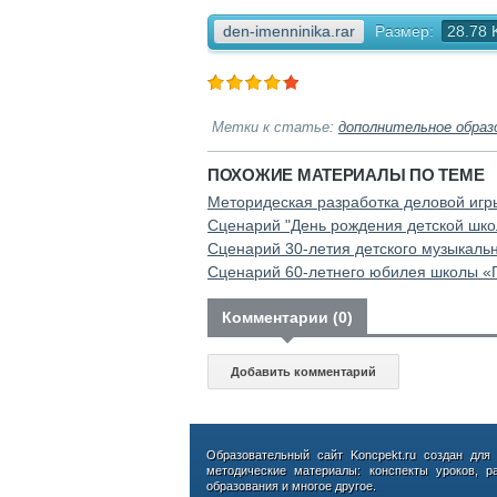
den-imenninika.rar
Размер:
28.78 
Метки к статье:
дополнительное образ
ПОХОЖИЕ МАТЕРИАЛЫ ПО ТЕМЕ
Меторидеская разработка деловой игры
Сценарий "День рождения детской шко
Сценарий 30-летия детского музыкаль
Сценарий 60-летнего юбилея школы «
Комментарии (0)
Добавить комментарий
Образовательный сайт Koncpekt.ru создан для
методические материалы: конспекты уроков, р
образования и многое другое.