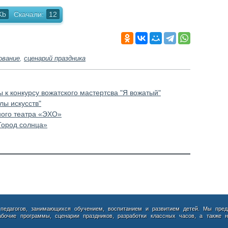
Kb
Скачали:
12
ование
,
сценарий праздника
 к конкурсу вожатского мастертсва "Я вожатый"
лы искусств"
ного театра «ЭХО»
Город солнца»
 педагогов, занимающихся обучением, воспитанием и развитием детей. Мы пред
абочие программы, сценарии праздников, разработки классных часов, а также н