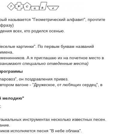
рый называется "Геометрический алфавит", прочтите
 фразу)
дения всех, кто родился осенью.
Веселые картинки". По первым буквам названий
 имена.
менинников. А я приглашаю их на почетное место в
и занимают специально отведенные места)
 программы
паровоз", он поздравления привез.
 втором вагоне - "Дружеское, от любящих сердец", в
й мелодию"
,
узыкальных инструментах несколько известных песен.
ание.
ников исполняется песня "В небе облака".