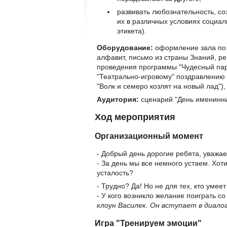
развивать любознательность, с
их в различных условиях социал
этикета).
Оборудование:
оформление зала по 
алфавит, письмо из страны Знаний, ре
проведения программы "Чудесный паро
"Театрально-игровому" поздравлению 
"Волк и семеро козлят на новый лад"),
Аудитория:
сценарий "День именинни
Ход мероприятия
Организационный момент
- Добрый день дорогие ребята, уважае
- За день мы все немного устаем. Хот
усталость?
- Трудно? Да! Но не для тех, кто умеет
- У кого возникло желание поиграть с
клоун Василек. Он вступает в диало
Игра "Тренируем эмоции"