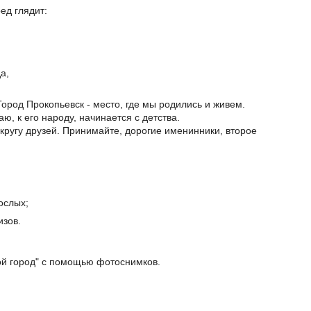
ед глядит:
а,
Город Прокопьевск - место, где мы родились и живем.
ю, к его народу, начинается с детства.
 кругу друзей. Принимайте, дорогие именинники, второе
ослых;
изов.
й город" с помощью фотоснимков.