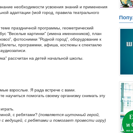
ознание необходимости усвоения знаний и применения
ьной адаптации (мой город, правила театрального
Попу
теме праздничной программы, геометрический
бус "Веселые картинки" (имена именинников), план
воз", фотоснимки "Родной город", оборудование к
(билеты, программки, афиша, костюмы к спектаклю
 аудиозаписи.
ка" рассчитан на детей начальной школы.
мые взрослые. Я рада встрече с вами.
ите научиться помогать своему организму снимать эту
 играть.
о мной, с ребятами?
(появляется шуточный герой,
г с ведущей, с ребятами и помогает провести игру)