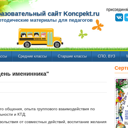
азовательный сайт Koncpekt.ru
етодические материалы для педагогов
ассы
Средние классы
Старшие классы
СПО, ВУЗ
Серт
День именинника"
го общения, опыта группового взаимодействия по
ьности и КТД;
овольствия от совместных действий, воспитание желания