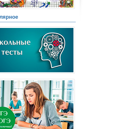
лярное