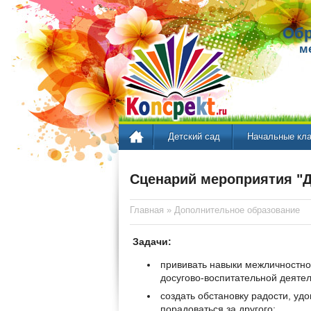
Обр
м
Детский сад
Начальные кл
Сценарий мероприятия "
Главная
»
Дополнительное образование
Задачи:
прививать навыки межличностно
досугово-воспитательной деятел
создать обстановку радости, уд
порадоваться за другого;