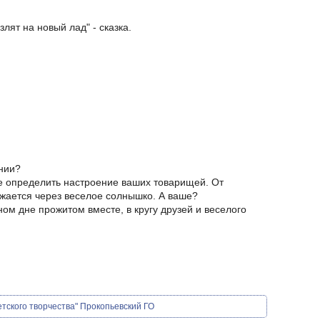
лят на новый лад" - сказка.
ении?
те определить настроение ваших товарищей. От
жается через веселое солнышко. А ваше?
ном дне прожитом вместе, в кругу друзей и веселого
етского творчества" Прокопьевский ГО