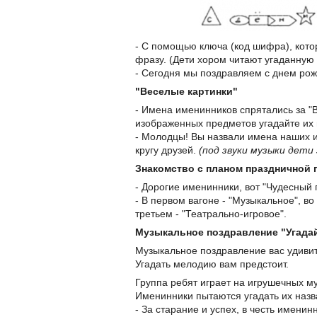
- С помощью ключа (код шифра), кото
фразу. (Дети хором читают угаданную
- Сегодня мы поздравляем с днем рож
"Веселые картинки"
- Имена именинников спрятались за "
изображенных предметов угадайте их
- Молодцы! Вы назвали имена наших и
кругу друзей.
(под звуки музыки дет
Знакомство с планом праздничной
- Дорогие именинники, вот "Чудесный 
- В первом вагоне - "Музыкальное", во
третьем - "Театрально-игровое".
Музыкальное поздравление "Угада
Музыкальное поздравление вас удивит
Угадать мелодию вам предстоит.
Группа ребят играет на игрушечных м
Именинники пытаются угадать их назв
- За старание и успех, в честь именин