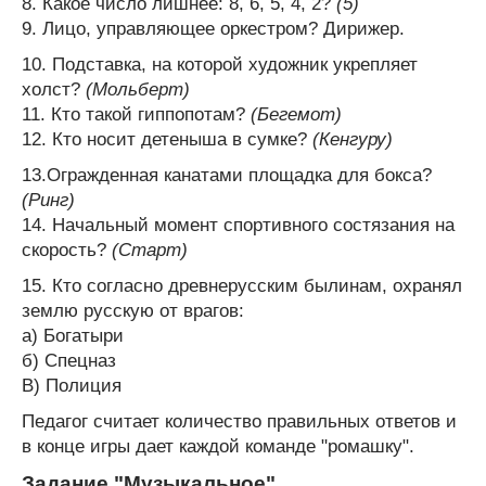
8. Какое число лишнее: 8, 6, 5, 4, 2?
(5)
9. Лицо, управляющее оркестром? Дирижер.
10. Подставка, на которой художник укрепляет
холст?
(Мольберт)
11. Кто такой гиппопотам?
(Бегемот)
12. Кто носит детеныша в сумке?
(Кенгуру)
13.Огражденная канатами площадка для бокса?
(Ринг)
14. Начальный момент спортивного состязания на
скорость?
(Старт)
15. Кто согласно древнерусским былинам, охранял
землю русскую от врагов:
а) Богатыри
б) Спецназ
В) Полиция
Педагог считает количество правильных ответов и
в конце игры дает каждой команде "ромашку".
Задание "Музыкальное"