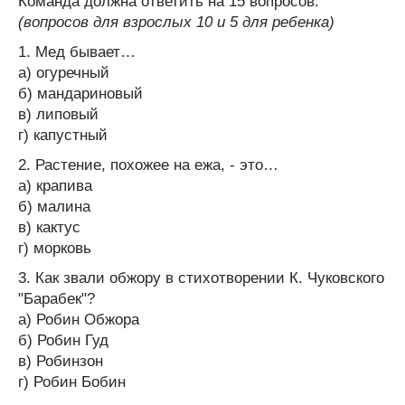
Команда должна ответить на 15 вопросов.
(вопросов для взрослых 10 и 5 для ребенка)
1. Мед бывает…
а) огуречный
б) мандариновый
в) липовый
г) капустный
2. Растение, похожее на ежа, - это…
а) крапива
б) малина
в) кактус
г) морковь
3. Как звали обжору в стихотворении К. Чуковского
"Барабек"?
а) Робин Обжора
б) Робин Гуд
в) Робинзон
г) Робин Бобин