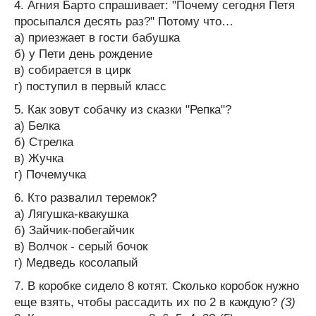
4. Агния Барто спрашивает: "Почему сегодня Петя
просыпался десять раз?" Потому что…
а) приезжает в гости бабушка
б) у Пети день рождение
в) собирается в цирк
г) поступил в первый класс
5. Как зовут собачку из сказки "Репка"?
а) Белка
б) Стрелка
в) Жучка
г) Почемучка
6. Кто развалил теремок?
а) Лягушка-квакушка
б) Зайчик-побегайчик
в) Волчок - серый бочок
г) Медведь косолапый
7. В коробке сидело 8 котят. Сколько коробок нужно
еще взять, чтобы рассадить их по 2 в каждую?
(3)