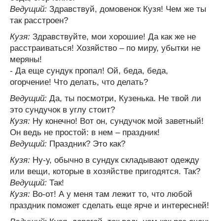
Ведущий:
Здравствуй, домовенок Кузя! Чем же ты
так расстроен?
Кузя:
Здравствуйте, мои хорошие! Да как же не
расстраиваться! Хозяйство – по миру, убытки не
меряны!
- Да еще сундук пропал! Ой, беда, беда,
огорчение! Что делать, что делать?
Ведущий:
Да, ты посмотри, Кузенька. Не твой ли
это сундучок в углу стоит?
Кузя:
Ну конечно! Вот он, сундучок мой заветный!
Он ведь не простой: в нем – праздник!
Ведущий:
Праздник? Это как?
Кузя:
Ну-у, обычно в сундук складывают одежду
или вещи, которые в хозяйстве пригодятся. Так?
Ведущий:
Так!
Кузя:
Во-от! А у меня там лежит то, что любой
праздник поможет сделать еще ярче и интересней!