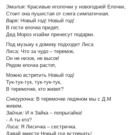
Эмилия:
Красивые иголочки у новогодней Елочки,
Стоит она пушистая от снега симпатичная.
Варя:
Новый год! Новый год!
В гости елочка придет,
Дед Мороз изайки принесут подарки.
Под музыку к домику подходит Лиса
Лиса: Что за чудо – теремок,
Он не низок, не высок!
Рядом елочка растет,
Можно встретить Новый год!
Тук-тук-тук, тук-тук-тук,
В теремочке, кто живет?
Снегурочка:
В теремочке ледяном мы с Д.М
живем.
Зайчик:
И я Зайка – попрыгайка!
- А ты кто?
Лиса:
Я Лисичка – сестричка.
Давай вместе Новый год встречать!