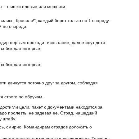
ы – шишки еловые или мешочки.
ились, бросили!", каждый берет только по 1 снаряду.
й по очереди.
ндир первым проходит испытание, далее идут дети.
, соблюдая интервал.
, соблюдая интервал.
ти движутся поточно друг за другом, соблюдая
ся строго по обручам.
достигли цели, пакет с документами находится за
адо пролезть, не задевая ее. Отряд, нашедший
у штабу.
ь, смирно! Командирам отрядов доложить о
 шагом подходит к генералу и докладывает: Товарищ