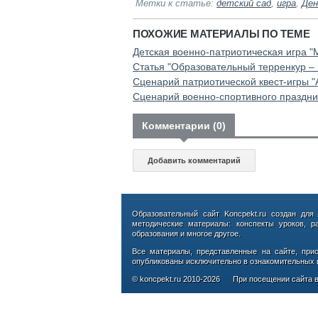
Метки к статье:
детский сад
,
игра
,
Ден
ПОХОЖИЕ МАТЕРИАЛЫ ПО ТЕМЕ
Детская военно-патриотическая игра "
Статья "Образовательный терренкур – 
Сценарий патриотической квест-игры "А
Сценарий военно-спортивного праздни
Комментарии (0)
Добавить комментарий
Образовательный сайт Koncpekt.ru создан для
методические материалы: конспекты уроков, р
образования и многое другое.
Все материалы, представленные на сайте, при
опубликованы исключительно в ознакомительных ц
© koncpekt.ru
2010-2026
При посещении сайта в