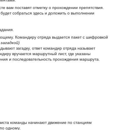
ментами.
сте вам поставят отметку о прохождении препятствия.
 будет собраться здесь и доложить о выполнении
адания.
ющему. Командиру отряда выдается пакет с шифровкой
 загадкой)
дывают загадку, ответ командир отряда называет
диру вручается маршрутный лист, где указаны
ения и последовательность прохождения маршрута.
листа команды начинают движение по станциям
по одному.