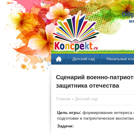
Обр
м
Детский сад
Начальные кл
Сценарий военно-патриот
защитника отечества
Главная
»
Детский сад
Цель игры:
формирование интереса к
подготовки и патриотическое воспитан
Задачи: