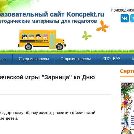
азовательный сайт Koncpekt.ru
етодические материалы для педагогов
ассы
Средние классы
Старшие классы
СПО, ВУЗ
Серт
ической игры "Зарница" ко Дню
 здоровому образу жизни, развитие физической
ие детей.