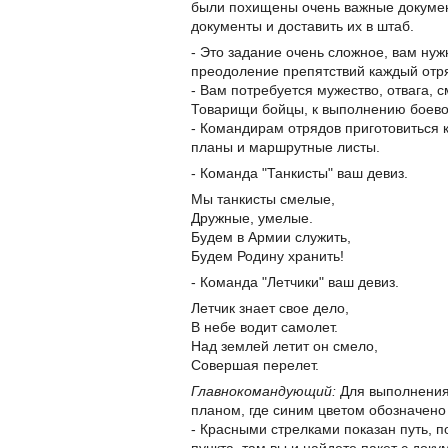
были похищены очень важные документ
документы и доставить их в штаб.
- Это задание очень сложное, вам ну
преодоление препятствий каждый отря
- Вам потребуется мужество, отвага, 
Товарищи бойцы, к выполнению боево
- Командирам отрядов приготовиться к
планы и маршрутные листы.
- Команда "Танкисты" ваш девиз.
Мы танкисты смелые,
Дружные, умелые.
Будем в Армии служить,
Будем Родину хранить!
- Команда "Летчики" ваш девиз.
Летчик знает свое дело,
В небе водит самолет.
Над землей летит он смело,
Совершая перелет.
Главнокомандующий:
Для выполнения 
планом, где синим цветом обозначено 
- Красными стрелками показан путь, п