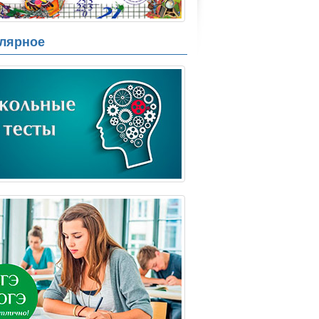
лярное