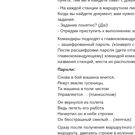
пункта, там вы и найдете пакет с доку
- На каждой станции в маршрутном ли
Когда вы найдете документ, вам нужно
задания.
- Задание понятно?
(Да!)
- Отрядам приступить к выполнению з
Командиры подходят к главнокоманду
– зашифрованный пароль.
(конверт с
После расшифровки пароля (дети отга
главнокомандующему) командой коман
названия станций, места их располож
Пароли:
Снова в бой машина мчится,
Режут землю гусеницы,
Та машина в поле чистом
Управляется ...
(танкистом)
Он вернулся из полета
Ведь лететь его работа
Начертил он в небе строчек
Он бесстрашный смелый…
(летчик)
Сразу после получения маршрутного 
маршрута, двигаясь строем в колонне 