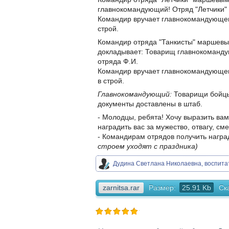
главнокомандующий! Отряд "Летчики"
Командир вручает главнокомандующему
строй.
Командир отряда "Танкисты" маршевы
докладывает: Товарищ главнокоманду
отряда Ф.И.
Командир вручает главнокомандующему
в строй.
Главнокомандующий:
Товарищи бойцы!
документы доставлены в штаб.
- Молодцы, ребята! Хочу выразить вам
наградить вас за мужество, отвагу, см
- Командирам отрядов получить награ
строем уходят с праздника)
Дудина Светлана Николаевна, воспита
zarnitsa.rar
Размер:
25.91 Kb
Ск