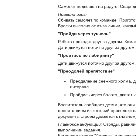
Самолет подвешен на радуге. Снаряд
Правила игры
Сбивать самолет по команде "Приготов
Броски выполняют из-за линии, кажды
"Пройди через туннель"
Ребята проходят друг за другом. Кома
Дети движутся поточно друг за другом
"Пройтись по лабиринту"
Дети движутся поточно друг за другом
"Преодолей препятствие"
Преодаление снежного холма, де
интервал.
Пройдись через болото, двигать
Воспитатель сообщает детям, что они 
препятствием из колючий проволоки н
документы строем движется к главном
Главнокомандующий:
Отряды, равняйс
выполнении задания.
Командир отряда "Летчики" маршевым