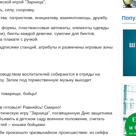
еской игрой "Зарница";
ь, силу, сноровку;
Попу
тва: патриотизм, инициативу, взаимопомощь, дружбу.
 формы, пластмассовые автоматы, элементы одежды
и), бинты каждой девочке, сумочки для бинтов,
 плакате с ручкой.
адписями станций, атрибуты и размечены игровые зоны
.
ководством воспитателей собираются в отряды на
у. Затем под торжественную музыку выходит
 товарищи, бойцы!
в готовься! Равняйсь! Смирно!
отическую игру "Зарница", посвященную Дню защитника
объявить в детском саду военное положение, считать
етей – юными бойцами.
абе произошло чрезвычайное происшествие: из сейфа