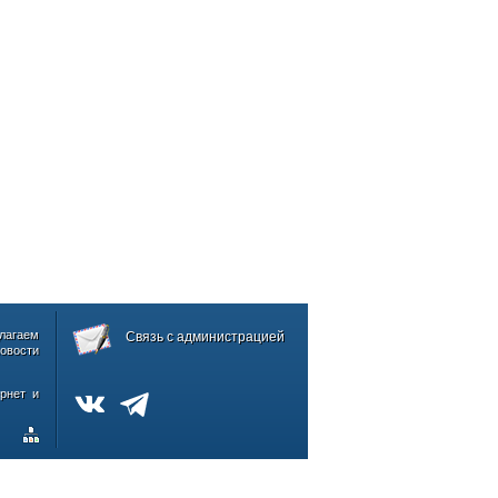
лагаем
Связь с администрацией
овости
рнет и