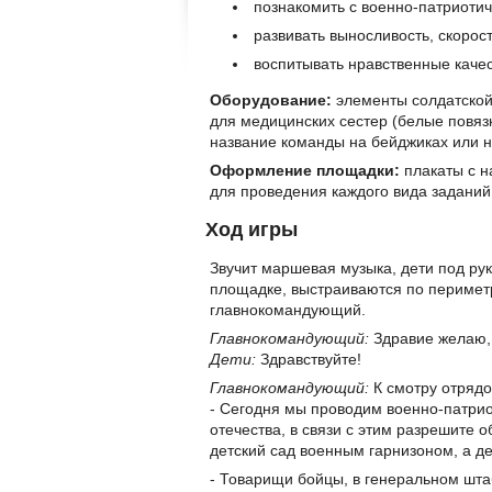
познакомить с военно-патриотич
развивать выносливость, скорост
воспитывать нравственные качес
Оборудование:
элементы солдатской
для медицинских сестер (белые повязк
название команды на бейджиках или на
Оформление площадки:
плакаты с н
для проведения каждого вида заданий
Ход игры
Звучит маршевая музыка, дети под ру
площадке, выстраиваются по периметр
главнокомандующий.
Главнокомандующий:
Здравие желаю,
Дети:
Здравствуйте!
Главнокомандующий:
К смотру отрядо
- Сегодня мы проводим военно-патри
отечества, в связи с этим разрешите 
детский сад военным гарнизоном, а д
- Товарищи бойцы, в генеральном шт