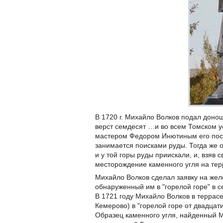
В 1720 г. Михайло Волков подал доно
верст семдесят …и во всем Томском у
мастером Федором Инютиным его посыл
занимается поисками руды. Тогда же о
и у той горы руды приискали, и, взяв с
месторождение каменного угля на тер
Михайло Волков сделал заявку на желе
обнаруженный им в "горелой горе" в с
В 1721 году Михайло Волков в террас
Кемерово) в "горелой горе от двадцат
Образец каменного угля, найденный М