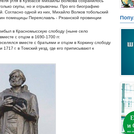
теля угля в Кузбассе Михайлы Волкова сохранилось
только скупы, но и отрывочны. Про его биографию
й. Согласно одной из них, Михайло Волков тобольский
Попу
янин помещицы Переяславль - Рязанской провинции
 прибыл в Красномысскую слободу (ныне село
месте с отцом в 1690-1700 гг.
реселялся вместе с братьями и отцом в Коркину слободу
и 1717 г. в Томский уезд, где его приписывают к