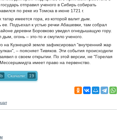
 государь отправил ученого в Сибирь собирать
авился по реке из Томска в июне 1721 г.
 татар имеется гора, из которой валит дым.
ее. Подъехал к устью речки Абашевки, там собрал
районе деревни Боровково увидел огнедышащую гору.
 дым, огонь – это-то и смутило ученого.
то на Кузнецкой земле зафиксировал "внутренний жар
 вулкан", – поясняет Тивяков. Эти события происходили
заявил о своем открытии. По этой версии, не "Горелая
 Мессершмидта имеет право на первенство.
Kb
Скачали:
19
иал
зм