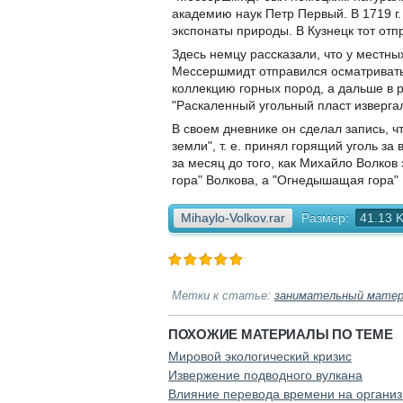
академию наук Петр Первый. В 1719 г.
экспонаты природы. В Кузнецк тот отпр
Здесь немцу рассказали, что у местных
Мессершмидт отправился осматривать 
коллекцию горных пород, а дальше в 
"Раскаленный угольный пласт извергал
В своем дневнике он сделал запись, ч
земли", т. е. принял горящий уголь за
за месяц до того, как Михайло Волков 
гора" Волкова, а "Огнедышащая гора"
Mihaylo-Volkov.rar
Размер:
41.13 
Метки к статье:
занимательный матер
ПОХОЖИЕ МАТЕРИАЛЫ ПО ТЕМЕ
Мировой экологический кризис
Извержение подводного вулкана
Влияние перевода времени на органи