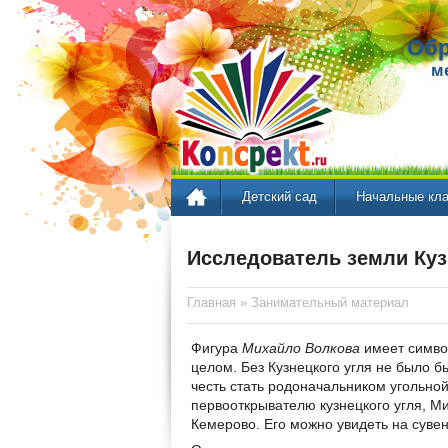
Обр
м
Детский сад
Начальные кл
Исследователь земли Куз
Главная
»
Занимательный материал
Фигура
Михайло Волкова
имеет символ
целом. Без Кузнецкого угля не было 
честь стать родоначальником угольно
первооткрывателю кузнецкого угля, М
Кемерово. Его можно увидеть на сувен