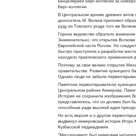
канцелярией Берг-коллегии за номеро
Берг-коллегии.
В Центральном архиве древних актов г
доноситель М. Волков приложил образ
руду из Томского уезда того же Волков
Горное ведомство обратило внимание 
Знаменательно, что открытие Волкова
Европейской части России. Но следует
быстро приступили к разработке мест
находило практического применения д
Поэтому за свое велико открытие Мих
правительства. Развитие кузнецкого б
Однако люди не забыли первооткрыва
Памятник первооткрывателю кузнецког
Центральном районе Кемерова. Памят
История не сохранила изображения Во
представлялось, что он должен был б
способным ради высокой идеи преодо
Но есть версия и о другом первооткр
выдвинул кемеровский историк Игорь 
Кузбасской педакадемии.
"Мессершмидт был немецким натурали