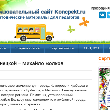
азовательный сайт Koncpekt.ru
етодические материалы для педагогов
ассы
Средние классы
Старшие классы
СПО, ВУЗ
Серт
нецкой – Михайло Волков
ическое значение для города Кемерово и Кузбасса в
бы современного Кузбасса, и Михайло Волкову выпала
й истории региона. Памятник, установленный
ихайло Волкову стал символом или эмблемой города
ирах, платках, открытках.