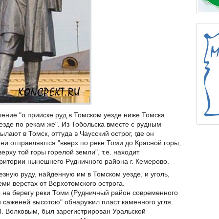
шение "о прииске руд в Томском уезде ниже Томска
езде по рекам же". Из Тобольска вместе с рудным
ают в Томск, оттуда в Чаусский острог, где он
ни отправляются "вверх по реке Томи до Красной горы,
верху той горы горелой земли", т.е. находит
ритории нынешнего Рудничного района г. Кемерово.
зную руду, найденную им в Томском уезде, и уголь,
еми верстах от Верхотомского острога.
е на берегу реки Томи (Рудничный район современного
и саженей высотою" обнаружил пласт каменного угля.
. Волковым, был зарегистрирован Уральской