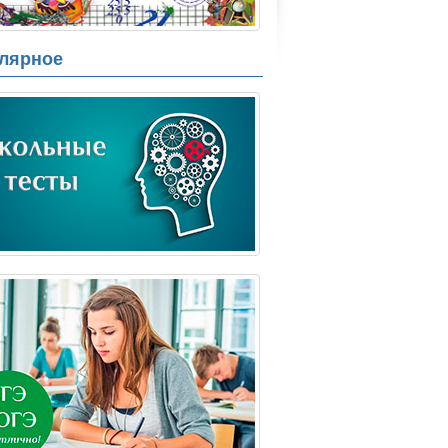
лярное