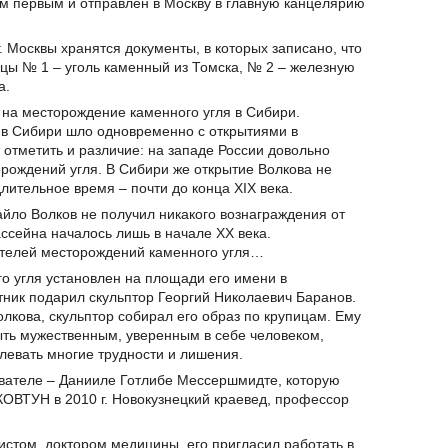
м первым и отправлен в Москву в главную канцелярию
. Москвы хранятся документы, в которых записано, что
цы № 1 – уголь каменный из Томска, № 2 – железную
а.
на месторождение каменного угля в Сибири.
 в Сибири шло одновременно с открытиями в
 отметить и различие: на западе России довольно
орождений угля. В Сибири же открытие Волкова не
лительное время – почти до конца XIX века.
айло Волков не получил никакого вознаграждения от
ассейна началось лишь в начале XX века.
телей месторождений каменного угля…
о угля установлен на площади его имени в
ник подарил скульптор Георгий Николаевич Баранов.
лкова, скульптор собирал его образ по крупицам. Ему
ыть мужественным, уверенным в себе человеком,
левать многие трудности и лишения.
ывателе – Данииле Готлибе Мессершмидте, которую
КОВТУН в 2010 г. Новокузнецкий краевед, профессор
стом, доктором медицины, его пригласил работать в