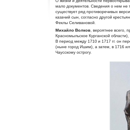
О жизни и деятельности первооткрыва
мало документов. Сведения о нем не 
существует ряд противоречивых верси
казачий сын, согласно другой кресть
Феклы Селивановой.
Михайло Волков
, вероятнее всего,
Красномыльское Курганской области), в
В период между 1710 и 1717 гг. он пе
(ныне город Ишим), а затем, в 1716 ил
Чаусскому острогу.