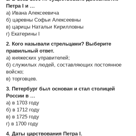
Петра I и …
а) Ивана Алексеевича
б) царевны Софьи Алексеевны
в) царицы Натальи Кирилловны
г) Екатерины I
2. Кого называли стрельцами? Выберите
правильный ответ.
а) княжеских управителей;
б) служилых людей, составляющих постоянное
войско;
в) торговцев.
3. Петербург был основан и стал столицей
России в …
а) в 1703 году
б) в 1712 году
в) в 1725 году
г) в 1700 году
4. Даты царствования Петра I.