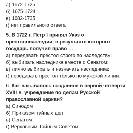
а) 1672-1725
б) 1675-1724
в) 1682-1725
г) нет правильного ответа
5. В 1722 г. Петр I принял Указ о
престолонаследии, в результате которого
государь получил право …
а) передавать престол строго по наследству;
б) выбирать наследника вместе с Сенатом;
в) лично выбирать и назначать наследника;
г) передавать престол только по мужской линии.
6
. Как называлось созданное в первой четверти
XVIII в. учреждение по делам Русской
православной церкви?
а) Синодом
б) Приказом тайных дел
в) Сенатом
г) Верховным Тайным Советом