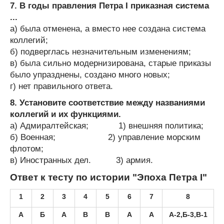
7. В годы правления Петра I приказная система
...
а) была отменена, а вместо нее создана система
коллегий;
б) подверглась незначительным изменениям;
в) была сильно модернизирована, старые приказы
было упразднены, создано много новых;
г) нет правильного ответа.
8. Установите соответствие между названиями
коллегий и их функциями.
а) Адмиралтейская; 1) внешняя политика;
б) Военная; 2) управление морским
флотом;
в) Иностранных дел. 3) армия.
Ответ к тесту по истории "Эпоха Петра I"
1
2
3
4
5
6
7
8
А
Б
А
В
В
А
А
А-2,Б-3,В-1