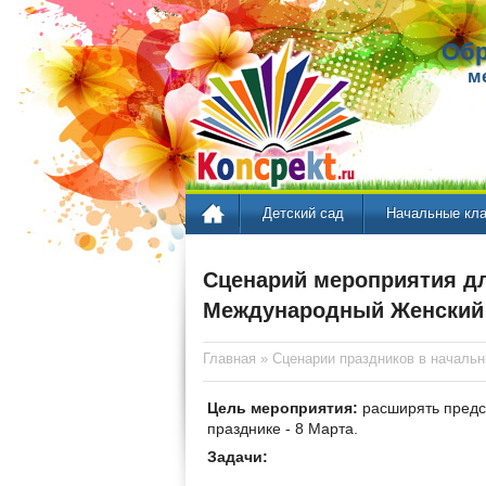
Обр
м
Детский сад
Начальные кл
Сценарий мероприятия для
Международный Женский 
Главная
»
Сценарии праздников в началь
Цель мероприятия:
расширять предс
празднике - 8 Марта.
Задачи: