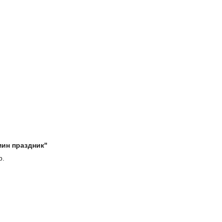
мин праздник"
р.