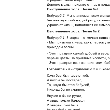
Дорогие мамы, примите от нас в пода
Выступление хора. Песня №1
Ведущий 2:
Мы кланяемся всем женщин
беззаветную любовь, доброту, за ваши
украшают жизнь, наполняют ее смысло
Выступление хора. Песня № 2
Ведущий 1:
8 марта – отмечает наша 
- Мы привыкли к нему, как к первому 
приходом весны.
- Этот праздник самый добрый и весе
первые цветы, за приятные хлопоты, з
- Этот праздник всех женщин-мам, баб
Готовятся к выступлению 2 и 3 кла
Коли был бы я девчонкой,
А потом бы постарел,
То, когда бы стал бабулей,
Никогда бы не скрипел.
Внуков я бы не ругал,
А лишь только баловал.
И уверен: был бы я
Ну как бабушка моя!