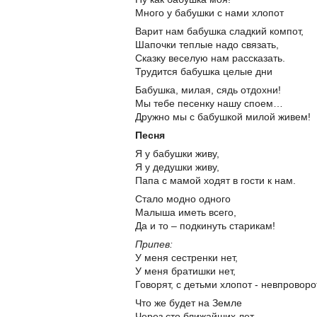
Много у бабушки с нами хлопот
Варит нам бабушка сладкий компот,
Шапочки теплые надо связать,
Сказку веселую нам рассказать.
Трудится бабушка целые дни
Бабушка, милая, сядь отдохни!
Мы тебе песенку нашу споем…
Дружно мы с бабушкой милой живем!
Песня
Я у бабушки живу,
Я у дедушки живу,
Папа с мамой ходят в гости к нам.
Стало модно одного
Малыша иметь всего,
Да и то – подкинуть старикам!
Припев:
У меня сестренки нет,
У меня братишки нет,
Говорят, с детьми хлопот - невпроворо
Что же будет на Земле
Через сто ближайших лет