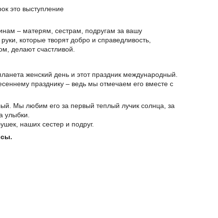
рок это выступление
ам – матерям, сестрам, подругам за вашу
 руки, которые творят добро и справедливость,
м, делают счастливой.
планета женский день и этот праздник международный.
весеннему празднику – ведь мы отмечаем его вместе с
лый. Мы любим его за первый теплый лучик солнца, за
а улыбки.
ушек, наших сестер и подруг.
ссы.