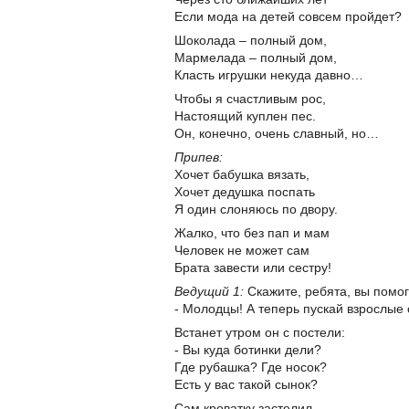
Если мода на детей совсем пройдет?
Шоколада – полный дом,
Мармелада – полный дом,
Класть игрушки некуда давно…
Чтобы я счастливым рос,
Настоящий куплен пес.
Он, конечно, очень славный, но…
Припев:
Хочет бабушка вязать,
Хочет дедушка поспать
Я один слоняюсь по двору.
Жалко, что без пап и мам
Человек не может сам
Брата завести или сестру!
Ведущий 1:
Скажите, ребята, вы пом
- Молодцы! А теперь пускай взрослые 
Встанет утром он с постели:
- Вы куда ботинки дели?
Где рубашка? Где носок?
Есть у вас такой сынок?
Сам кроватку застелил.