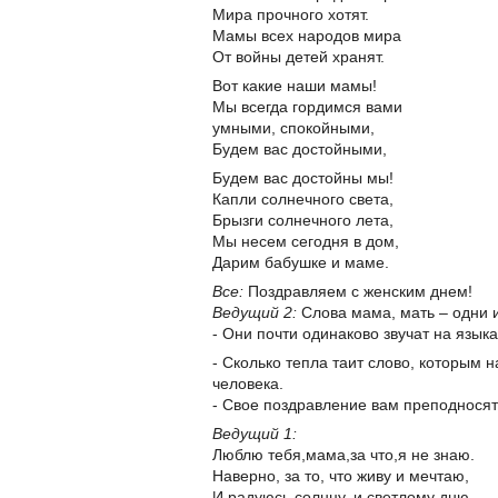
Мира прочного хотят.
Мамы всех народов мира
От войны детей хранят.
Вот какие наши мамы!
Мы всегда гордимся вами
умными, спокойными,
Будем вас достойными,
Будем вас достойны мы!
Капли солнечного света,
Брызги солнечного лета,
Мы несем сегодня в дом,
Дарим бабушке и маме.
Все:
Поздравляем с женским днем!
Ведущий 2:
Слова мама, мать – одни 
- Они почти одинаково звучат на язык
- Сколько тепла таит слово, которым 
человека.
- Свое поздравление вам преподносят
Ведущий 1:
Люблю тебя,мама,за что,я не знаю.
Наверно, за то, что живу и мечтаю,
И радуюсь солнцу, и светлому дню,