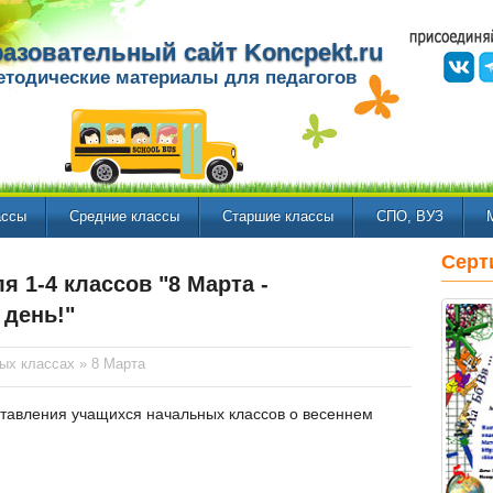
азовательный сайт Koncpekt.ru
етодические материалы для педагогов
ассы
Средние классы
Старшие классы
СПО, ВУЗ
Серт
 1-4 классов "8 Марта -
день!"
ных классах
»
8 Марта
тавления учащихся начальных классов о весеннем