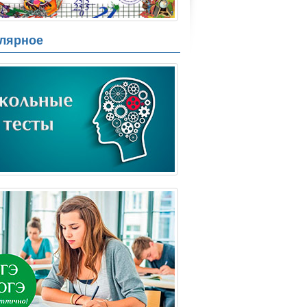
лярное