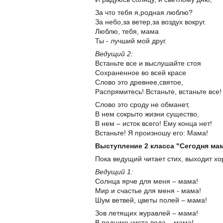
За что тебя я,родная люблю?
За небо,за ветер,за воздух вокруг.
Люблю, тебя, мама
Ты - лучший мой друг.
Ведущий 2:
Встаньте все и выслушайте стоя
Сохраненное во всей красе
Слово это древнее,святое,
Распрямитесь! Встаньте, встаньте все!
Слово это сроду не обманет,
В нем сокрыто жизни существо,
В нем – исток всего! Ему конца нет!
Встаньте! Я произношу его: Мама!
Выступление 2 класса "Сегодня ма
Пока ведущий читает стих, выходит хо
Ведущий 1:
Солнца ярче для меня – мама!
Мир и счастье для меня - мама!
Шум ветвей, цветы полей – мама!
Зов летящих журавлей – мама!
В роднике чиста вода – мама!