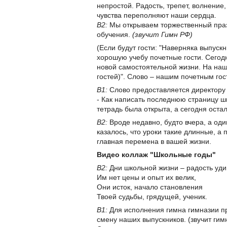
непростой. Радость, трепет, волнение
чувства переполняют наши сердца.
В2:
Мы открываем торжественный праз
обучения.
(звучит Гимн РФ)
(Если будут гости: "Наверняка выпускн
хорошую учебу почетные гости. Сегод
новой самостоятельной жизни. На наш
гостей)". Слово – нашим почетным гос
В1:
Слово предоставляется директору 
- Как написать последнюю страницу ш
тетрадь была открыта, а сегодня оста
В2:
Вроде недавно, будто вчера, а од
казалось, что уроки такие длинные, а 
главная перемена в вашей жизни.
Видео коллаж "Школьные годы"
В2:
Дни школьной жизни – радость уди
Им нет цены и опыт их велик,
Они исток, начало становления
Твоей судьбы, грядущей, ученик.
В1:
Для исполнения гимна гимназии п
смену наших выпускников. (звучит гим