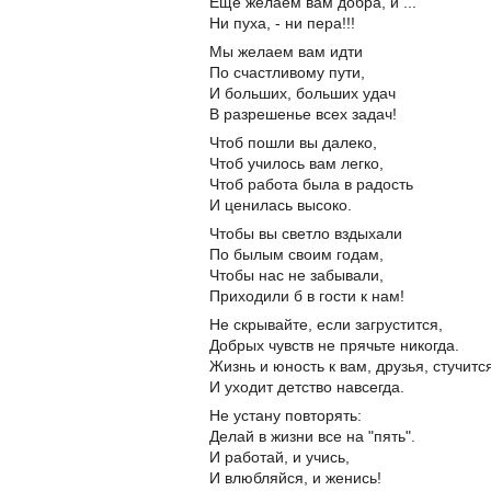
Еще желаем вам добра, и ...
Ни пуха, - ни пера!!!
Мы желаем вам идти
По счастливому пути,
И больших, больших удач
В разрешенье всех задач!
Чтоб пошли вы далеко,
Чтоб училось вам легко,
Чтоб работа была в радость
И ценилась высоко.
Чтобы вы светло вздыхали
По былым своим годам,
Чтобы нас не забывали,
Приходили б в гости к нам!
Не скрывайте, если загрустится,
Добрых чувств не прячьте никогда.
Жизнь и юность к вам, друзья, стучитс
И уходит детство навсегда.
Не устану повторять:
Делай в жизни все на "пять".
И работай, и учись,
И влюбляйся, и женись!