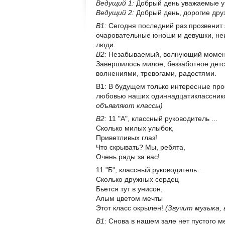
Ведущий 1:
Добрый день уважаемые уч
Ведущий 2:
Добрый день, дорогие дру
В1:
Сегодня последний раз прозвенит 
очаровательные юноши и девушки, не
люди.
В2:
Незабываемый, волнующий момент 
Завершилось милое, беззаботное детст
волнениями, тревогами, радостями.
В1: В будущем только интересные про
любовью наших одиннадцатиклассник
объявляют классы)
В2:
11 "А", классный руководитель ...
Сколько милых улыбок,
Приветливых глаз!
Что скрывать? Мы, ребята,
Очень рады за вас!
11 "Б", классный руководитель ...
Сколько дружных сердец
Бьется тут в унисон,
Алым цветом мечты
Этот класс окрылен!
(Звучит музыка,
В1:
Снова в нашем зале нет пустого ме