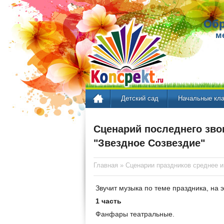
Обр
м
Детский сад
Начальные кл
Сценарий последнего зв
"Звездное Созвездие"
Главная
»
Сценарии праздников среднее и
Звучит музыка по теме праздника, на э
1 часть
Фанфары театральные.