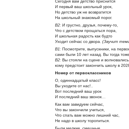
Сегодня вам детство приснится
И первый ваш школьный урок,
Но детство уж не возвратится
На школьный знакомый порог.
В2:
И грустно, друзья, почему-то,
Что с детством прощаться пора,
И школьная радость как будто
Уходит сейчас со двора.
(Звучит тема
В1:
Посмотрите, выпускники, на перво
сами были 10 лет назад. Вы тогда тож
В2:
Вы стояли на сцене и волновались
кому предстоит закончить школу в 2028
Номер от первоклассников
О, одиннадцатый класс!
Вы уходите от нас!..
Вот последний ваш урок
И последний ваш звонок…
Как вам завидуем сейчас,
Что вы закончили учиться,
Что спать вам можно лишний час,
Не надо в школу торопиться.
Были мелкие, смешные,