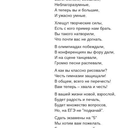
Неблагоразумные,
А теперь вы и большие,
И ужасно умные.
Хлещут творческие силы,
Есть с кого пример нам брать.
Вы такого натворили,
Что почти вас не догнать.
В олимпиадах побеждали,
В конференциях вы фору дали,
И на сцене танцевали,
Громко песни распевали,
А как вы классно рисовали?
Честь гимназии защищали!
В общем, всего не перечесть!
Вам теперь – хвала и честь!
В вашей жизни новой, взрослой,
Будет радость и печаль,
Будет множество вопросов,
Но, на ЕГЭ не "подкачай".
Сдать экзамены на "5"
Мы хотим вам пожелать.