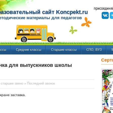
азовательный сайт Koncpekt.ru
етодические материалы для педагогов
ассы
Средние классы
Старшие классы
СПО, ВУЗ
Серт
онка для выпускников школы
 старшее звено
»
Последний звонок
кране заставка.