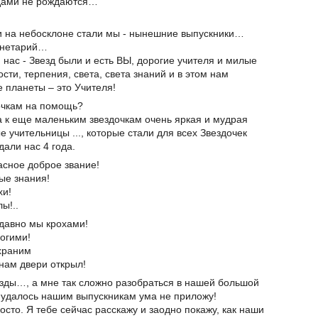
здами не рождаются…
и на небосклоне стали мы - нынешние выпускники…
анетарий…
нас - Звезд были и есть ВЫ, дорогие учителя и милые
сти, терпения, света, света знаний и в этом нам
 планеты – это Учителя!
очкам на помощь?
 к еще маленьким звездочкам очень яркая и мудрая
е учительницы ..., которые стали для всех Звездочек
али нас 4 года.
асное доброе звание!
ые знания!
хи!
ы!..
едавно мы крохами!
рогими!
храним
 нам двери открыл!
езды…, а мне так сложно разобраться в нашей большой
о удалось нашим выпускникам ума не приложу!
сто. Я тебе сейчас расскажу и заодно покажу, как наши