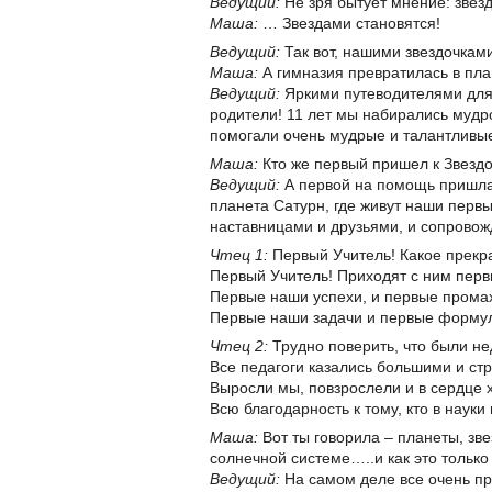
Ведущий:
Не зря бытует мнение: зве
Маша:
… Звездами становятся!
Ведущий:
Так вот, нашими звездочкам
Маша:
А гимназия превратилась в пл
Ведущий:
Яркими путеводителями для 
родители! 11 лет мы набирались мудро
помогали очень мудрые и талантливые
Маша:
Кто же первый пришел к Звезд
Ведущий:
А первой на помощь пришла
планета Сатурн, где живут наши первы
наставницами и друзьями, и сопровожд
Чтец 1:
Первый Учитель! Какое прекр
Первый Учитель! Приходят с ним перв
Первые наши успехи, и первые прома
Первые наши задачи и первые формул
Чтец 2:
Трудно поверить, что были н
Все педагоги казались большими и ст
Выросли мы, повзрослели и в сердце 
Всю благодарность к тому, кто в науки
Маша:
Вот ты говорила – планеты, зв
солнечной системе…..и как это тольк
Ведущий:
На самом деле все очень про