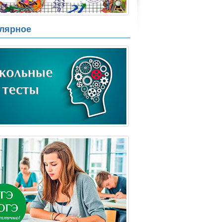
лярное