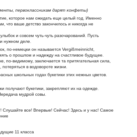
менты, первоклассникам дарят конфеты)
тие, которое нам ожидать еще целый год. Именно
м, что ваше детство закончилось и никогда не
 улыбок и совсем чуть-чуть разочарований. Пусть
 и нужном деле.
к, по-немецки он называется Vergißmeinnicht,
мять о прошлом и надежду на счастливое будущее.
е, по-видимому, заключается та притягательная сила,
, потеряться в водовороте жизни.
асных школьных годах букетики этих нежных цветов.
ки получают букетики, закрепляют их на одежде.
Передача мудрой совы.
 Слушайте все! Впервые! Сейчас! Здесь и у нас! Самое
ение
едущие 11 класса