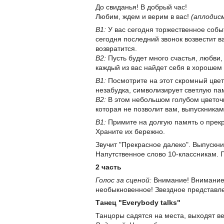
До свиданья! В добрый час!
Любим, ждем и верим в вас!
(аплодис
В1:
У вас сегодня торжественное собы
сегодня последний звонок возвестит ва
возвратится.
В2:
Пусть будет много счастья, любви,
каждый из вас найдет себя в хорошем
В1:
Посмотрите на этот скромный цвето
незабудка, символизирует светлую па
В2:
В этом небольшом голубом цветочк
которая не позволит вам, выпускникам
В1:
Примите на долгую память о прекр
Храните их бережно.
Звучит "Прекрасное далеко". Выпускни
Напутственное слово 10-классникам. 
2 часть
Голос за сценой:
Внимание! Внимание!
необыкновенное! Звездное представл
Танец "Everybody talks"
Танцоры садятся на места, выходят в