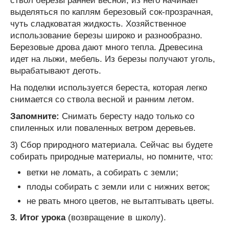
ствол березы ранней весной, из него начинает
выделяться по каплям березо­вый сок-прозрачная,
чуть сладковатая жидкость. Хозяйственное
использование березы широко и разнообразно.
Березовые дрова дают много тепла. Древесина
идет на лыжи, мебель. Из березы получа­ют уголь,
вырабатывают деготь.
На поделки используется береста, которая легко
снимается со ствола вес­ной и ранним летом.
Запомните:
Снимать бересту надо только со
спиленных или поваленных ветром деревьев.
3) Сбор природного материала. Сейчас вы будете
собирать природные материалы, но помните, что:
ветки не ломать, а собирать с земли;
плоды собирать с земли или с нижних веток;
не рвать много цветов, не вытаптывать цветы.
3. Итог урока
(возвращение в школу).